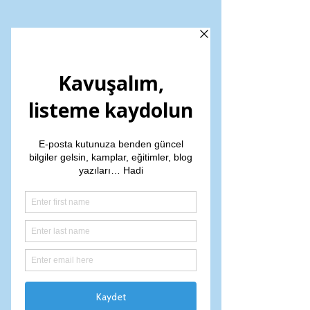
Tantra İlişkiler
Sanatı
Project type
poster
Mey Elbi ve Duygu Özkarabıyık, Tantra ,
ilişkiler sanatı
üzerine düzenlenecek olan kamp ile ilgili
görselleri içeren albüm